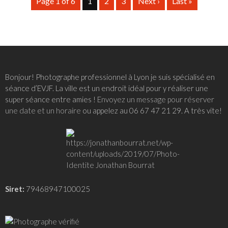
Page 1 of 6
1
2
3
Next ›
Last »
Bonjour! Photographe professionnel à Lyon je suis spécialisé en
séance d’EVJF. La ville est un endroit idéal pour y réaliser une
super séance entre amies !
Envoyez un message pour réserver
une date et un horaire
ou appelez au 06 67 47 21 29. A très vite!
Siret:
79468947100025